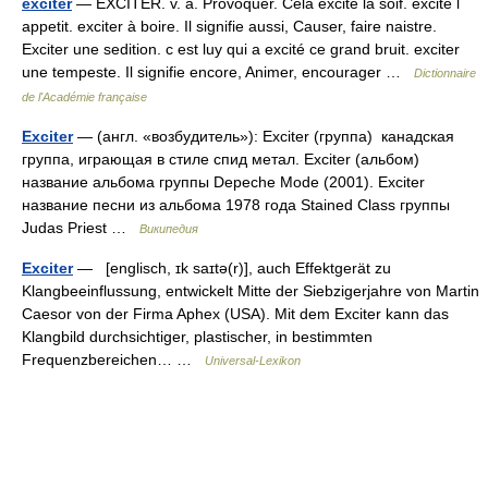
exciter
— EXCITER. v. a. Provoquer. Cela excite la soif. excite l
appetit. exciter à boire. Il signifie aussi, Causer, faire naistre.
Exciter une sedition. c est luy qui a excité ce grand bruit. exciter
une tempeste. Il signifie encore, Animer, encourager …
Dictionnaire
de l'Académie française
Exciter
— (англ. «возбудитель»): Exciter (группа) канадская
группа, играющая в стиле спид метал. Exciter (альбом)
название альбома группы Depeche Mode (2001). Exciter
название песни из альбома 1978 года Stained Class группы
Judas Priest …
Википедия
Exciter
— [englisch, ɪk saɪtə(r)], auch Effektgerät zu
Klangbeeinflussung, entwickelt Mitte der Siebzigerjahre von Martin
Caesor von der Firma Aphex (USA). Mit dem Exciter kann das
Klangbild durchsichtiger, plastischer, in bestimmten
Frequenzbereichen… …
Universal-Lexikon