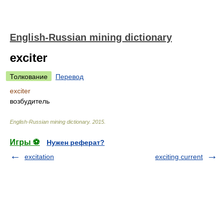
English-Russian mining dictionary
exciter
Толкование
Перевод
exciter
возбудитель
English-Russian mining dictionary
.
2015
.
Игры ⚽
Нужен реферат?
excitation
exciting current