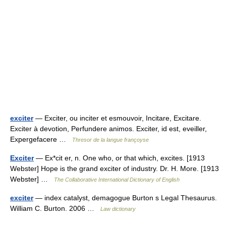
exciter
— Exciter, ou inciter et esmouvoir, Incitare, Excitare.
Exciter à devotion, Perfundere animos. Exciter, id est, eveiller,
Expergefacere …
Thresor de la langue françoyse
Exciter
— Ex*cit er, n. One who, or that which, excites. [1913
Webster] Hope is the grand exciter of industry. Dr. H. More. [1913
Webster] …
The Collaborative International Dictionary of English
exciter
— index catalyst, demagogue Burton s Legal Thesaurus.
William C. Burton. 2006 …
Law dictionary