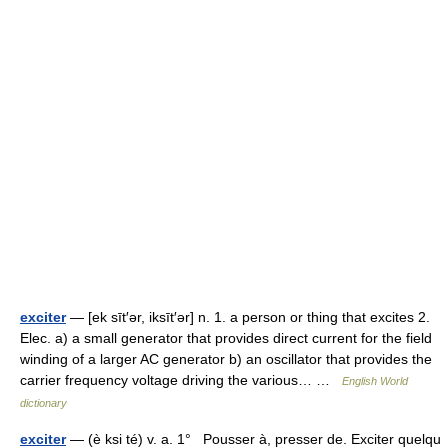
exciter
— [ek sīt′ər, iksīt′ər] n. 1. a person or thing that excites 2.
Elec. a) a small generator that provides direct current for the field
winding of a larger AC generator b) an oscillator that provides the
carrier frequency voltage driving the various… …
English World
dictionary
exciter
— (è ksi té) v. a. 1° Pousser à, presser de. Exciter quelqu