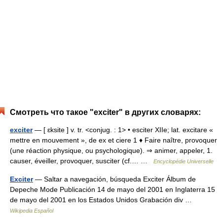
Смотреть что такое "exciter" в других словарях:
exciter
— [ ɛksite ] v. tr. <conjug. : 1> • esciter XIIe; lat. excitare «
mettre en mouvement », de ex et ciere 1 ♦ Faire naître, provoquer
(une réaction physique, ou psychologique). ⇒ animer, appeler, 1.
causer, éveiller, provoquer, susciter (cf.… …
Encyclopédie Universelle
Exciter
— Saltar a navegación, búsqueda Exciter Álbum de
Depeche Mode Publicación 14 de mayo del 2001 en Inglaterra 15
de mayo del 2001 en los Estados Unidos Grabación div …
Wikipedia Español