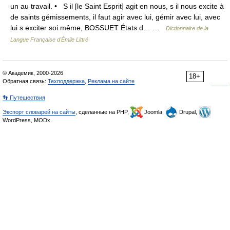
un au travail. • S il [le Saint Esprit] agit en nous, s il nous excite à
de saints gémissements, il faut agir avec lui, gémir avec lui, avec
lui s exciter soi même, BOSSUET États d… …
Dictionnaire de la
Langue Française d'Émile Littré
© Академик, 2000-2026
18+
Обратная связь:
Техподдержка
,
Реклама на сайте
👣 Путешествия
Экспорт словарей на сайты
, сделанные на PHP,
Joomla,
Drupal,
WordPress, MODx.